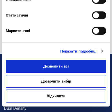
Newsletter:
Статистичні
REGISTER
Маркетингові
Показати подробиці
Дозволити всі
DONNA
Colorati
Дозволити вибір
Sneakers
Benessere
Відхилити
Ciabatte
Dual Density