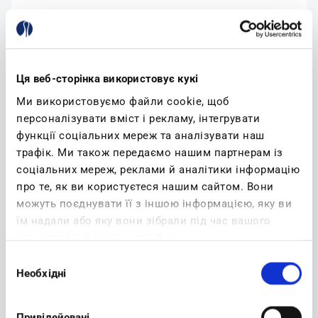
Email:
Ця веб-сторінка використовує кукі
Ми використовуємо файли cookie, щоб
YOUR PASSWORD
персоналізувати вміст і рекламу, інтегрувати
функції соціальних мереж та аналізувати наш
Password:
трафік. Ми також передаємо нашим партнерам із
соціальних мереж, реклами й аналітики інформацію
про те, як ви користуєтеся нашим сайтом. Вони
можуть поєднувати її з іншою інформацією, яку ви
Confirm password:
їм надали або яку вони зібрали під час вашого
користування їхніми службами.
Вибір
Необхідні
згоди
(read)
I accept privacy policy
Привілейовані