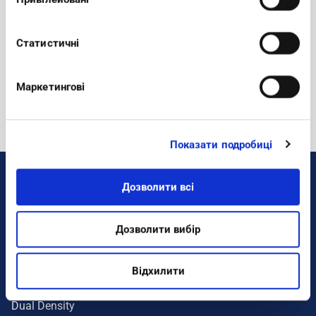
Newsletter:
Статистичні
REGISTER
Маркетингові
Показати подробиці
Дозволити всі
DONNA
Colorati
Дозволити вибір
Sneakers
Benessere
Відхилити
Ciabatte
Dual Density