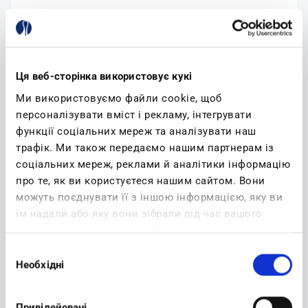
Email:
Ця веб-сторінка використовує кукі
Ми використовуємо файли cookie, щоб
YOUR PASSWORD
персоналізувати вміст і рекламу, інтегрувати
функції соціальних мереж та аналізувати наш
Password:
трафік. Ми також передаємо нашим партнерам із
соціальних мереж, реклами й аналітики інформацію
про те, як ви користуєтеся нашим сайтом. Вони
можуть поєднувати її з іншою інформацією, яку ви
Confirm password:
їм надали або яку вони зібрали під час вашого
користування їхніми службами.
Вибір
Необхідні
згоди
(read)
I accept privacy policy
Привілейовані