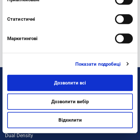
Newsletter:
Статистичні
REGISTER
Маркетингові
Показати подробиці
Дозволити всі
DONNA
Colorati
Дозволити вибір
Sneakers
Benessere
Відхилити
Ciabatte
Dual Density