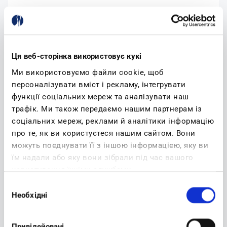
Email:
Ця веб-сторінка використовує кукі
Ми використовуємо файли cookie, щоб
YOUR PASSWORD
персоналізувати вміст і рекламу, інтегрувати
функції соціальних мереж та аналізувати наш
Password:
трафік. Ми також передаємо нашим партнерам із
соціальних мереж, реклами й аналітики інформацію
про те, як ви користуєтеся нашим сайтом. Вони
можуть поєднувати її з іншою інформацією, яку ви
Confirm password:
їм надали або яку вони зібрали під час вашого
користування їхніми службами.
Вибір
Необхідні
згоди
(read)
I accept privacy policy
Привілейовані