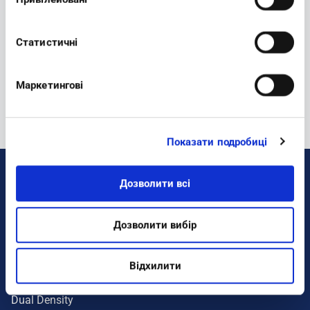
Newsletter:
Статистичні
REGISTER
Маркетингові
Показати подробиці
Дозволити всі
DONNA
Colorati
Дозволити вибір
Sneakers
Benessere
Відхилити
Ciabatte
Dual Density