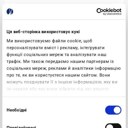
Email:
Ця веб-сторінка використовує кукі
Ми використовуємо файли cookie, щоб
YOUR PASSWORD
персоналізувати вміст і рекламу, інтегрувати
функції соціальних мереж та аналізувати наш
Password:
трафік. Ми також передаємо нашим партнерам із
соціальних мереж, реклами й аналітики інформацію
про те, як ви користуєтеся нашим сайтом. Вони
можуть поєднувати її з іншою інформацією, яку ви
Confirm password:
їм надали або яку вони зібрали під час вашого
користування їхніми службами.
Вибір
Необхідні
згоди
(read)
I accept privacy policy
Привілейовані