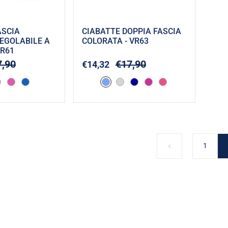
ASCIA
CIABATTE DOPPIA FASCIA
EGOLABILE A
COLORATA - VR63
VR61
Acquista
Acquista
7,90
€17,90
€14,32
1