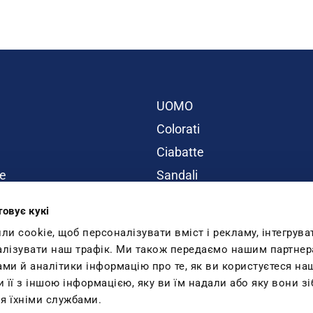
UOMO
Colorati
Ciabatte
e
Sandali
BAMBINI
товує кукі
ity
Promo
 cookie, щоб персоналізувати вміст і рекламу, інтегрува
Inblu Blog
алізувати наш трафік. Ми також передаємо нашим партнер
Lavora con noi
ами й аналітики інформацію про те, як ви користуєтеся н
її з іншою інформацією, яку ви їм надали або яку вони зі
я їхніми службами.