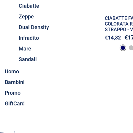
Ciabatte
Zeppe
CIABATTE F
COLORATA R
Dual Density
STRAPPO - 
€1
€14,32
Infradito
Mare
Sandali
Uomo
Bambini
Promo
GiftCard