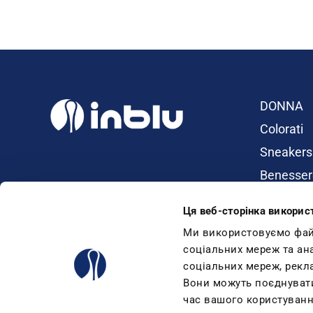
DONNA
Colorati
Sneakers
Benesser
Ciabatte
Ця веб-сторінка викорис
Dual Dens
Ми використовуємо файли
Infradito
соціальних мереж та ан
Sandali
соціальних мереж, рекл
Вони можуть поєднувати 
Zeppe
час вашого користуванн