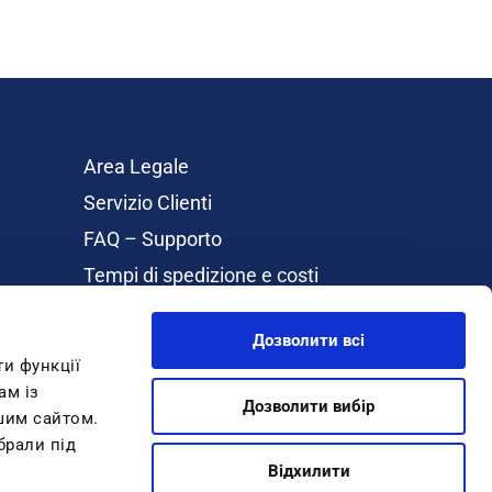
Area Legale
Servizio Clienti
FAQ – Supporto
Tempi di spedizione e costi
Rimborsi e Resi
Дозволити всі
Cookie Policy
ти функції
About Inblu
ам із
Дозволити вибір
Guida Taglie
ашим сайтом.
брали під
GIFTCARD
Відхилити