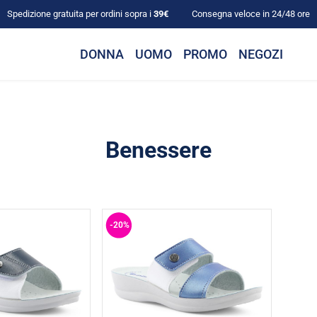
Spedizione gratuita per ordini sopra i
39€
Consegna veloce in 24/48 ore
DONNA
UOMO
PROMO
NEGOZI
Benessere
-20%