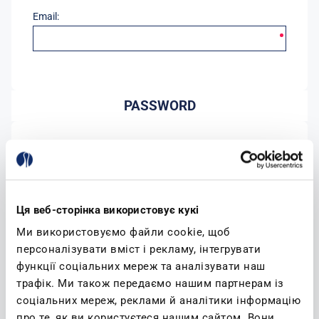
Email:
PASSWORD
Password:
Conferma password:
Ця веб-сторінка використовує кукі
Ми використовуємо файли cookie, щоб
персоналізувати вміст і рекламу, інтегрувати
функції соціальних мереж та аналізувати наш
трафік. Ми також передаємо нашим партнерам із
соціальних мереж, реклами й аналітики інформацію
(leggi)
Accetto l'informativa sulla privacy
про те, як ви користуєтеся нашим сайтом. Вони