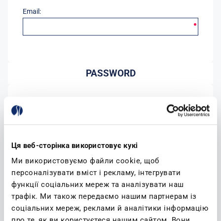
Email:
PASSWORD
Password:
Conferma password:
Ця веб-сторінка використовує кукі
Ми використовуємо файли cookie, щоб
персоналізувати вміст і рекламу, інтегрувати
функції соціальних мереж та аналізувати наш
трафік. Ми також передаємо нашим партнерам із
соціальних мереж, реклами й аналітики інформацію
(leggi)
Accetto l'informativa sulla privacy
про те, як ви користуєтеся нашим сайтом. Вони