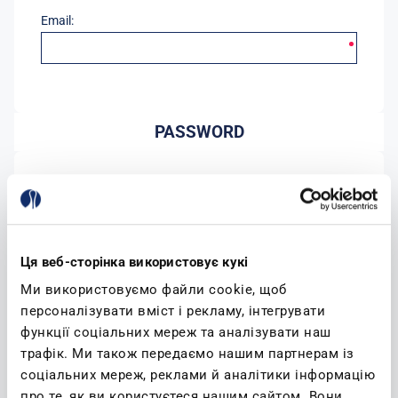
Email:
PASSWORD
Password:
Conferma password:
Ця веб-сторінка використовує кукі
Ми використовуємо файли cookie, щоб
персоналізувати вміст і рекламу, інтегрувати
функції соціальних мереж та аналізувати наш
трафік. Ми також передаємо нашим партнерам із
соціальних мереж, реклами й аналітики інформацію
(leggi)
Accetto l'informativa sulla privacy
про те, як ви користуєтеся нашим сайтом. Вони