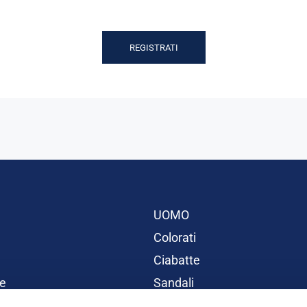
REGISTRATI
UOMO
Colorati
Ciabatte
e
Sandali
BAMBINI