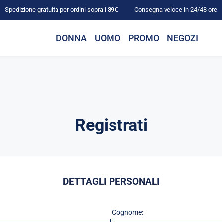
Spedizione gratuita per ordini sopra i
39€
Consegna veloce in 24/48 ore
DONNA
UOMO
PROMO
NEGOZI
Registrati
DETTAGLI PERSONALI
Cognome: