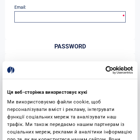
Email:
PASSWORD
Password:
Conferma password:
Ця веб-сторінка використовує кукі
Ми використовуємо файли cookie, щоб
персоналізувати вміст і рекламу, інтегрувати
функції соціальних мереж та аналізувати наш
трафік. Ми також передаємо нашим партнерам із
соціальних мереж, реклами й аналітики інформацію
(leggi)
Accetto l'informativa sulla privacy
про те, як ви користуєтеся нашим сайтом. Вони