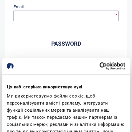
Email:
PASSWORD
Password:
Conferma password:
Ця веб-сторінка використовує кукі
Ми використовуємо файли cookie, щоб
персоналізувати вміст і рекламу, інтегрувати
функції соціальних мереж та аналізувати наш
трафік. Ми також передаємо нашим партнерам із
соціальних мереж, реклами й аналітики інформацію
(leggi)
Accetto l'informativa sulla privacy
про те, як ви користуєтеся нашим сайтом. Вони