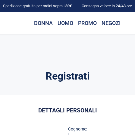
Spedizione gratuita per ordini sopra i
39€
Consegna veloce in 24/48 ore
DONNA
UOMO
PROMO
NEGOZI
Registrati
DETTAGLI PERSONALI
Cognome: