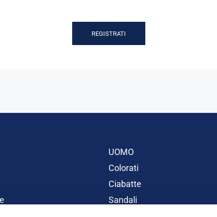
REGISTRATI
UOMO
Colorati
Ciabatte
e
Sandali
BAMBINI