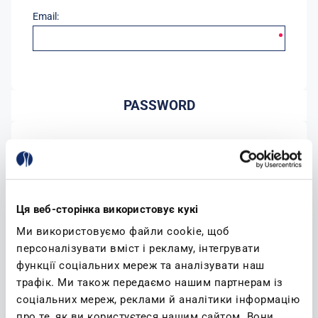
Email:
PASSWORD
Password:
Conferma password:
Ця веб-сторінка використовує кукі
Ми використовуємо файли cookie, щоб
персоналізувати вміст і рекламу, інтегрувати
функції соціальних мереж та аналізувати наш
трафік. Ми також передаємо нашим партнерам із
соціальних мереж, реклами й аналітики інформацію
(leggi)
Accetto l'informativa sulla privacy
про те, як ви користуєтеся нашим сайтом. Вони