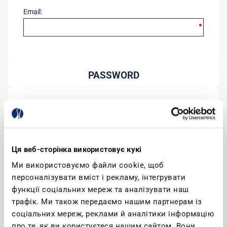
Email:
PASSWORD
Password:
Conferma password:
Ця веб-сторінка використовує кукі
Ми використовуємо файли cookie, щоб
персоналізувати вміст і рекламу, інтегрувати
функції соціальних мереж та аналізувати наш
трафік. Ми також передаємо нашим партнерам із
соціальних мереж, реклами й аналітики інформацію
(leggi)
Accetto l'informativa sulla privacy
про те, як ви користуєтеся нашим сайтом. Вони