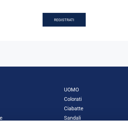
REGISTRATI
UOMO
Colorati
Ciabatte
e
Sandali
BAMBINI