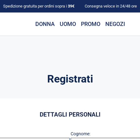
Spedizione gratuita per ordini sopra i
39€
Consegna veloce in 24/48 ore
DONNA
UOMO
PROMO
NEGOZI
Registrati
DETTAGLI PERSONALI
Cognome: