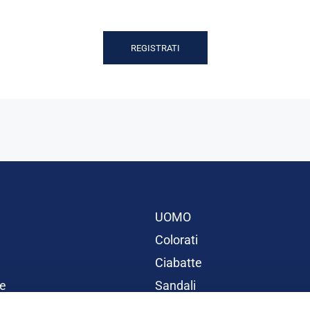
REGISTRATI
UOMO
Colorati
Ciabatte
e
Sandali
BAMBINI