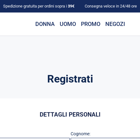
Spedizione gratuita per ordini sopra i
39€
Consegna veloce in 24/48 ore
DONNA
UOMO
PROMO
NEGOZI
Registrati
DETTAGLI PERSONALI
Cognome: