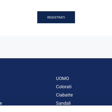
REGISTRATI
UOMO
Colorati
Ciabatte
e
Sandali
BAMBINI