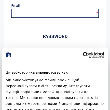
Email:
PASSWORD
Password:
Conferma password:
Ця веб-сторінка використовує кукі
Ми використовуємо файли cookie, щоб
персоналізувати вміст і рекламу, інтегрувати
функції соціальних мереж та аналізувати наш
трафік. Ми також передаємо нашим партнерам із
соціальних мереж, реклами й аналітики інформацію
(leggi)
Accetto l'informativa sulla privacy
про те, як ви користуєтеся нашим сайтом. Вони