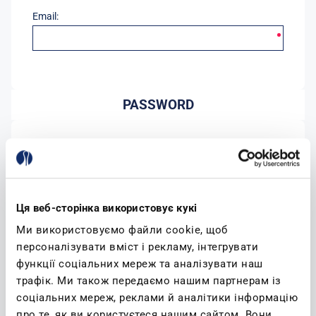
Email:
PASSWORD
Password:
Conferma password:
Ця веб-сторінка використовує кукі
Ми використовуємо файли cookie, щоб
персоналізувати вміст і рекламу, інтегрувати
функції соціальних мереж та аналізувати наш
трафік. Ми також передаємо нашим партнерам із
соціальних мереж, реклами й аналітики інформацію
(leggi)
Accetto l'informativa sulla privacy
про те, як ви користуєтеся нашим сайтом. Вони