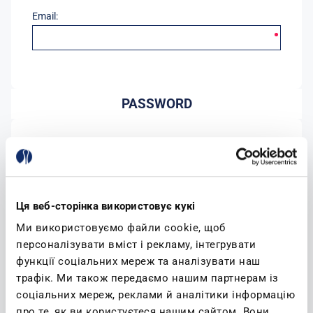
Email:
PASSWORD
Password:
Conferma password:
Ця веб-сторінка використовує кукі
Ми використовуємо файли cookie, щоб
персоналізувати вміст і рекламу, інтегрувати
функції соціальних мереж та аналізувати наш
трафік. Ми також передаємо нашим партнерам із
соціальних мереж, реклами й аналітики інформацію
(leggi)
Accetto l'informativa sulla privacy
про те, як ви користуєтеся нашим сайтом. Вони