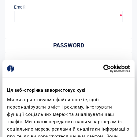
Email:
PASSWORD
Password:
Conferma password:
Ця веб-сторінка використовує кукі
Ми використовуємо файли cookie, щоб
персоналізувати вміст і рекламу, інтегрувати
функції соціальних мереж та аналізувати наш
трафік. Ми також передаємо нашим партнерам із
соціальних мереж, реклами й аналітики інформацію
(leggi)
Accetto l'informativa sulla privacy
про те, як ви користуєтеся нашим сайтом. Вони