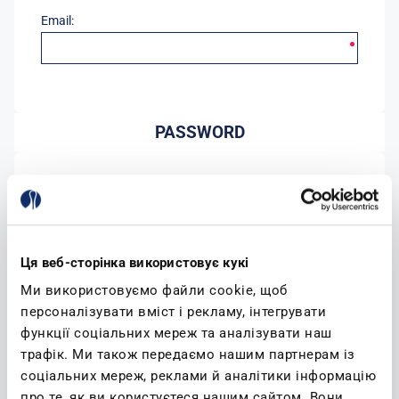
Email:
PASSWORD
Password:
Conferma password:
Ця веб-сторінка використовує кукі
Ми використовуємо файли cookie, щоб
персоналізувати вміст і рекламу, інтегрувати
функції соціальних мереж та аналізувати наш
трафік. Ми також передаємо нашим партнерам із
соціальних мереж, реклами й аналітики інформацію
(leggi)
Accetto l'informativa sulla privacy
про те, як ви користуєтеся нашим сайтом. Вони