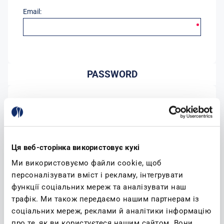
Email:
PASSWORD
Password:
Conferma password:
Ця веб-сторінка використовує кукі
Ми використовуємо файли cookie, щоб
персоналізувати вміст і рекламу, інтегрувати
функції соціальних мереж та аналізувати наш
трафік. Ми також передаємо нашим партнерам із
соціальних мереж, реклами й аналітики інформацію
(leggi)
Accetto l'informativa sulla privacy
про те, як ви користуєтеся нашим сайтом. Вони