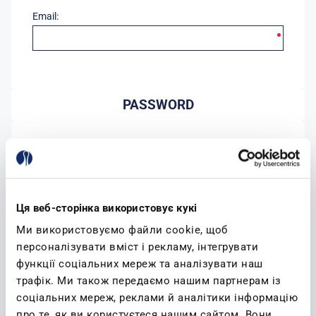
Email:
PASSWORD
Password:
Conferma password:
Ця веб-сторінка використовує кукі
Ми використовуємо файли cookie, щоб
персоналізувати вміст і рекламу, інтегрувати
функції соціальних мереж та аналізувати наш
трафік. Ми також передаємо нашим партнерам із
соціальних мереж, реклами й аналітики інформацію
(leggi)
Accetto l'informativa sulla privacy
про те, як ви користуєтеся нашим сайтом. Вони