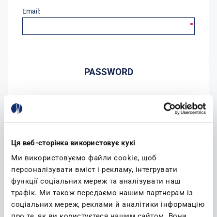
Email:
PASSWORD
Password:
Conferma password:
Ця веб-сторінка використовує кукі
Ми використовуємо файли cookie, щоб
персоналізувати вміст і рекламу, інтегрувати
функції соціальних мереж та аналізувати наш
трафік. Ми також передаємо нашим партнерам із
соціальних мереж, реклами й аналітики інформацію
(leggi)
Accetto l'informativa sulla privacy
про те, як ви користуєтеся нашим сайтом. Вони