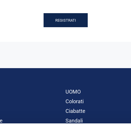
REGISTRATI
UOMO
Colorati
Ciabatte
e
Sandali
BAMBINI