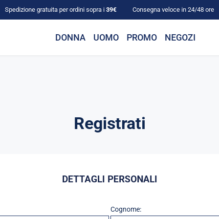
Spedizione gratuita per ordini sopra i
39€
Consegna veloce in 24/48 ore
DONNA
UOMO
PROMO
NEGOZI
Registrati
DETTAGLI PERSONALI
Cognome: