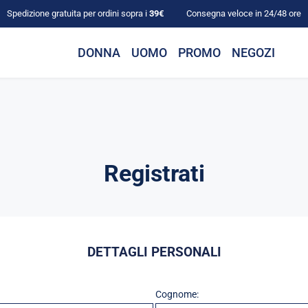
Spedizione gratuita per ordini sopra i
39€
Consegna veloce in 24/48 ore
DONNA
UOMO
PROMO
NEGOZI
Registrati
DETTAGLI PERSONALI
Cognome: