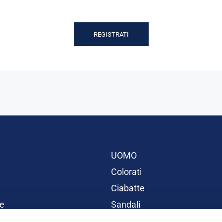
REGISTRATI
UOMO
Colorati
Ciabatte
e
Sandali
BAMBINI