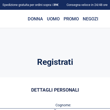
Spedizione gratuita per ordini sopra i
39€
Consegna veloce in 24/48 ore
DONNA
UOMO
PROMO
NEGOZI
Registrati
DETTAGLI PERSONALI
Cognome: