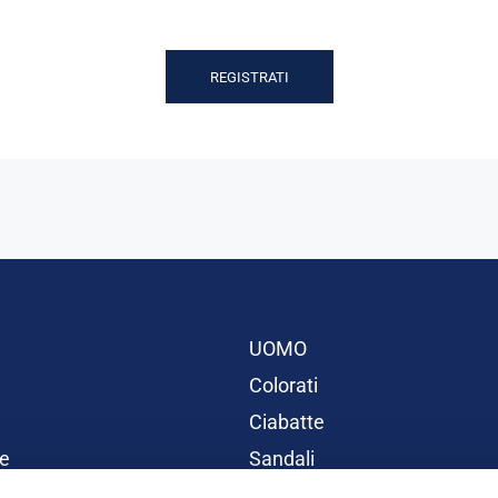
REGISTRATI
UOMO
Colorati
Ciabatte
e
Sandali
BAMBINI