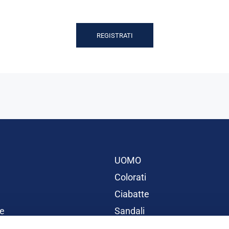
REGISTRATI
UOMO
Colorati
Ciabatte
e
Sandali
BAMBINI