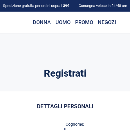
Spedizione gratuita per ordini sopra i
39€
Consegna veloce in 24/48 ore
DONNA
UOMO
PROMO
NEGOZI
Registrati
DETTAGLI PERSONALI
Cognome: