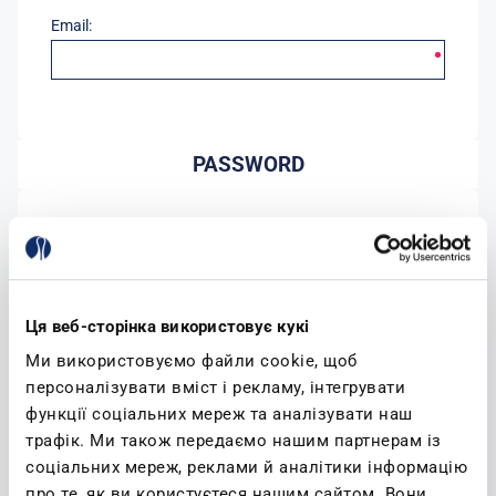
Email:
PASSWORD
Password:
Conferma password:
Ця веб-сторінка використовує кукі
Ми використовуємо файли cookie, щоб
персоналізувати вміст і рекламу, інтегрувати
функції соціальних мереж та аналізувати наш
трафік. Ми також передаємо нашим партнерам із
соціальних мереж, реклами й аналітики інформацію
(leggi)
Accetto l'informativa sulla privacy
про те, як ви користуєтеся нашим сайтом. Вони