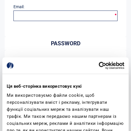
Email:
PASSWORD
Password:
Conferma password:
Ця веб-сторінка використовує кукі
Ми використовуємо файли cookie, щоб
персоналізувати вміст і рекламу, інтегрувати
функції соціальних мереж та аналізувати наш
трафік. Ми також передаємо нашим партнерам із
соціальних мереж, реклами й аналітики інформацію
(leggi)
Accetto l'informativa sulla privacy
про те, як ви користуєтеся нашим сайтом. Вони