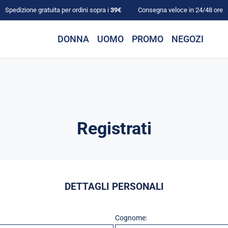
Spedizione gratuita per ordini sopra i
39€
Consegna veloce in 24/48 ore
DONNA
UOMO
PROMO
NEGOZI
Registrati
DETTAGLI PERSONALI
Cognome: