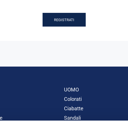
REGISTRATI
UOMO
Colorati
Ciabatte
e
Sandali
BAMBINI