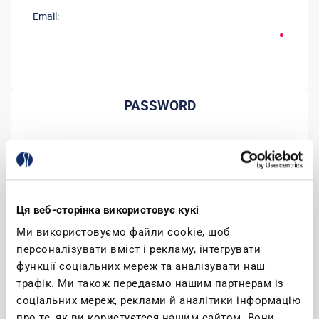
Email:
PASSWORD
Password:
Conferma password:
Ця веб-сторінка використовує кукі
Ми використовуємо файли cookie, щоб
персоналізувати вміст і рекламу, інтегрувати
функції соціальних мереж та аналізувати наш
трафік. Ми також передаємо нашим партнерам із
соціальних мереж, реклами й аналітики інформацію
(leggi)
Accetto l'informativa sulla privacy
про те, як ви користуєтеся нашим сайтом. Вони