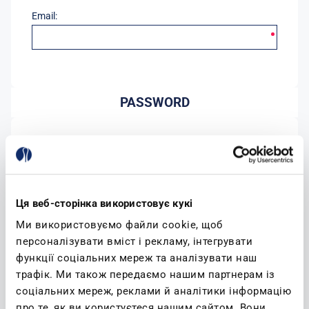
Email:
PASSWORD
Password:
Conferma password:
Ця веб-сторінка використовує кукі
Ми використовуємо файли cookie, щоб
персоналізувати вміст і рекламу, інтегрувати
функції соціальних мереж та аналізувати наш
трафік. Ми також передаємо нашим партнерам із
соціальних мереж, реклами й аналітики інформацію
(leggi)
Accetto l'informativa sulla privacy
про те, як ви користуєтеся нашим сайтом. Вони