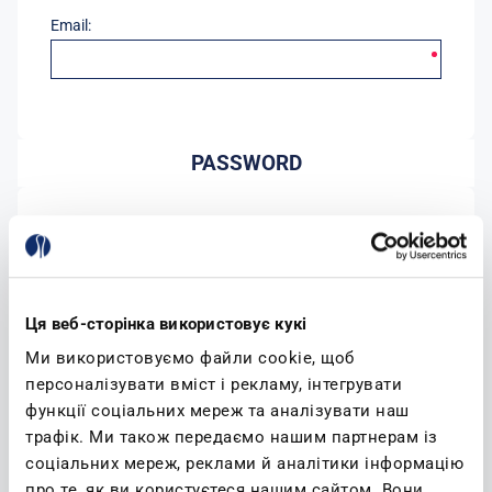
Email:
PASSWORD
Password:
Conferma password:
Ця веб-сторінка використовує кукі
Ми використовуємо файли cookie, щоб
персоналізувати вміст і рекламу, інтегрувати
функції соціальних мереж та аналізувати наш
трафік. Ми також передаємо нашим партнерам із
соціальних мереж, реклами й аналітики інформацію
(leggi)
Accetto l'informativa sulla privacy
про те, як ви користуєтеся нашим сайтом. Вони