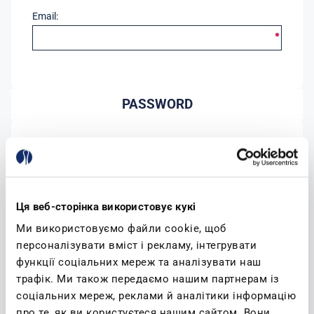
Email:
PASSWORD
Password:
Conferma password:
Ця веб-сторінка використовує кукі
Ми використовуємо файли cookie, щоб
персоналізувати вміст і рекламу, інтегрувати
функції соціальних мереж та аналізувати наш
трафік. Ми також передаємо нашим партнерам із
соціальних мереж, реклами й аналітики інформацію
(leggi)
Accetto l'informativa sulla privacy
про те, як ви користуєтеся нашим сайтом. Вони