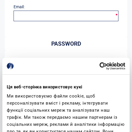
Email:
PASSWORD
Password:
Conferma password:
Ця веб-сторінка використовує кукі
Ми використовуємо файли cookie, щоб
персоналізувати вміст і рекламу, інтегрувати
функції соціальних мереж та аналізувати наш
трафік. Ми також передаємо нашим партнерам із
соціальних мереж, реклами й аналітики інформацію
(leggi)
Accetto l'informativa sulla privacy
про те, як ви користуєтеся нашим сайтом. Вони