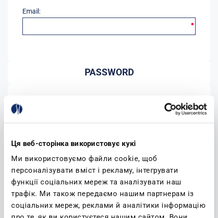
Email:
PASSWORD
Password:
Conferma password:
Ця веб-сторінка використовує кукі
Ми використовуємо файли cookie, щоб
персоналізувати вміст і рекламу, інтегрувати
функції соціальних мереж та аналізувати наш
трафік. Ми також передаємо нашим партнерам із
соціальних мереж, реклами й аналітики інформацію
(leggi)
Accetto l'informativa sulla privacy
про те, як ви користуєтеся нашим сайтом. Вони