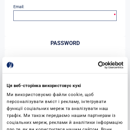
Email:
PASSWORD
Password:
Conferma password:
Ця веб-сторінка використовує кукі
Ми використовуємо файли cookie, щоб
персоналізувати вміст і рекламу, інтегрувати
функції соціальних мереж та аналізувати наш
трафік. Ми також передаємо нашим партнерам із
соціальних мереж, реклами й аналітики інформацію
(leggi)
Accetto l'informativa sulla privacy
про те, як ви користуєтеся нашим сайтом. Вони