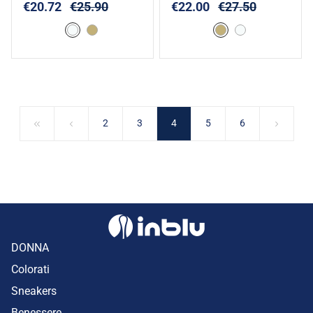
€20.72
€25.90
€22.00
€27.50
2
3
4
5
6
DONNA
Colorati
Sneakers
Benessere