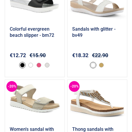
colorful evergreen
sandals with glitter -
Add to cart
Add to cart
beach slipper - bm72
bv49
€12.72
€15.90
€18.32
€22.90
-20%
-20%
women's sandal with
thong sandals with