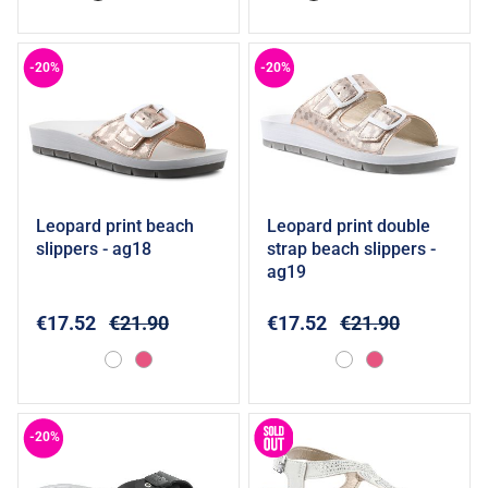
-20%
-20%
leopard print beach
leopard print double
Add to cart
Add to cart
slippers - ag18
strap beach slippers -
ag19
€17.52
€21.90
€17.52
€21.90
-20%