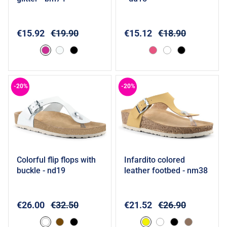
€15.92
€19.90
€15.12
€18.90
-20%
-20%
colorful flip flops with
infardito colored
Add to cart
Add to cart
buckle - nd19
leather footbed - nm38
€26.00
€32.50
€21.52
€26.90