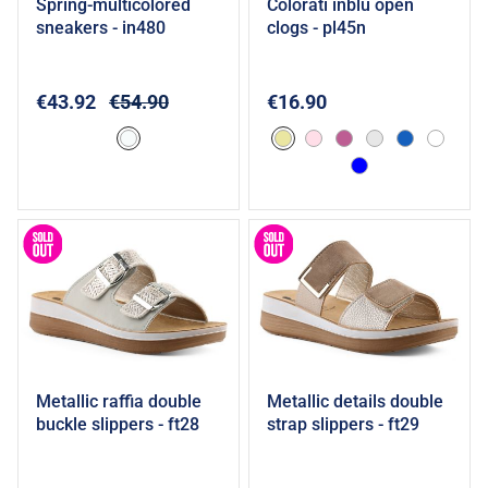
spring-multicolored
colorati inblu open
Add to cart
Add to cart
sneakers - in480
clogs - pl45n
€43.92
€54.90
€16.90
metallic raffia double
metallic details double
Add to cart
Add to cart
buckle slippers - ft28
strap slippers - ft29