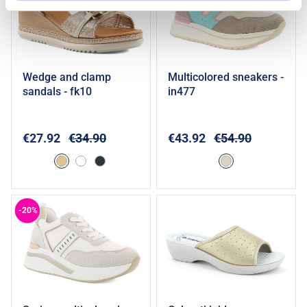
wedge and clamp
multicolored sneakers -
Add to cart
Add to cart
sandals - fk10
in477
€27.92
€34.90
€43.92
€54.90
-20%