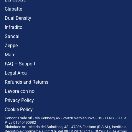
Ciabatte
Dual Density
Infradito
Sandali
Zeppe
Mare
FAQ – Support
Legal Area
Refunds and Returns
Lavora con noi
Privacy Policy
Cookie Policy
Condor Trade srl - via Kennedy,46 - 25028 Verolanuova - BS - ITALY - C.F. e
P.Iva 01540490982
Bluindaco srl - strada del Sabattino, 48 - 47896 Faetano (R.S.M.), iscritta al
Registro e-commerce al nr.: 376 del 08/01/2016 C.O.E. SM26618. Telefono