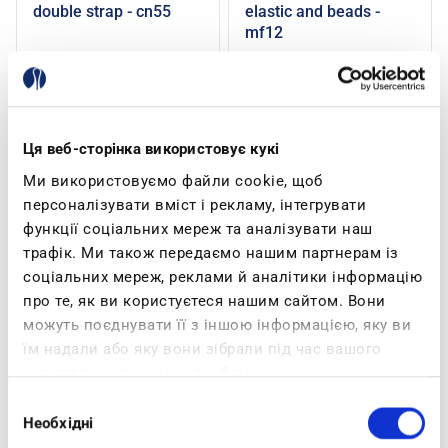
Add to cart
Add to cart
double strap - cn55
elastic and beads -
mf12
€27.92
€34.90
€30.00
€37.50
Ця веб-сторінка використовує кукі
Ми використовуємо файли cookie, щоб
-20%
персоналізувати вміст і рекламу, інтегрувати
функції соціальних мереж та аналізувати наш
трафік. Ми також передаємо нашим партнерам із
соціальних мереж, реклами й аналітики інформацію
про те, як ви користуєтеся нашим сайтом. Вони
можуть поєднувати її з іншою інформацією, яку ви
technical fabric
slip-on sandals in
Add to cart
Add to cart
їм надали або яку вони зібрали під час вашого
sandals hook-and-loop
technical fabric - tt31
closures - tt30
користування їхніми службами.
Вибір
€23.92
€29.90
€23.92
€29.90
Необхідні
згоди