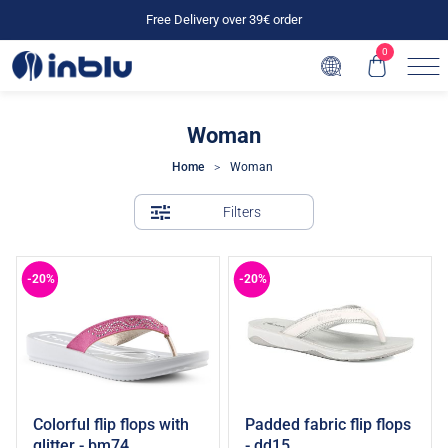
Free Delivery over 39€ order
0
Woman
Home
Woman
filters
-20%
-20%
colorful flip flops with
padded fabric flip flops
Add to cart
Add to cart
glitter - bm74
- dd15