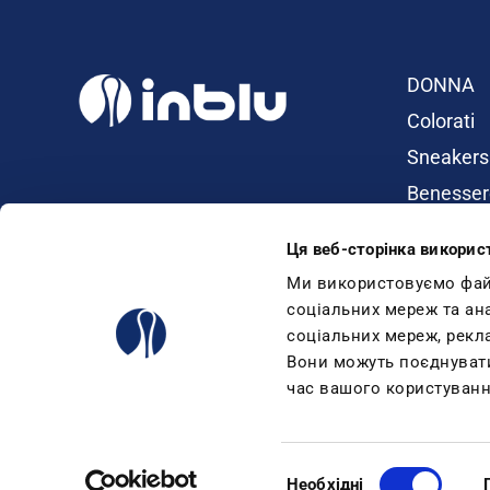
DONNA
Colorati
Sneakers
Benesser
Ciabatte
Ця веб-сторінка викорис
Dual Dens
Ми використовуємо файли
Infradito
соціальних мереж та ан
Sandali
соціальних мереж, рекл
Вони можуть поєднувати 
Zeppe
час вашого користуванн
Mare
Condor Trade srl - via Kennedy,46 - 25028 Verolanuova - BS - ITALY
Bluindaco srl - strada del Sabattino, 48 - 47896 Faetano (R.S.M.), 
Вибір
Необхідні