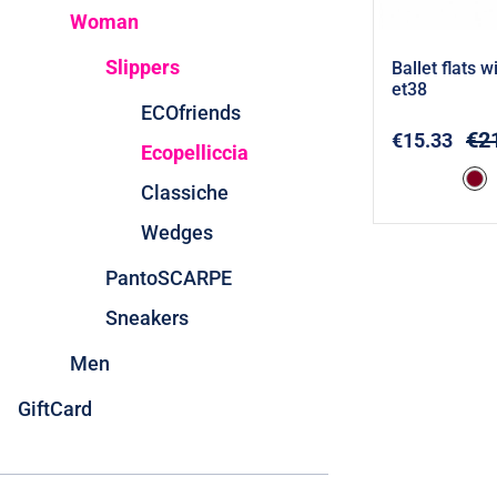
Woman
Slippers
Ballet flats w
et38
ECOfriends
A
€2
€15.33
Ecopelliccia
Classiche
Wedges
PantoSCARPE
Sneakers
Men
GiftCard