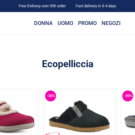
Free Delivery over 39€ order
Fast delivery in 3-4 days
DONNA
UOMO
PROMO
NEGOZI
Ecopelliccia
-30%
-30%