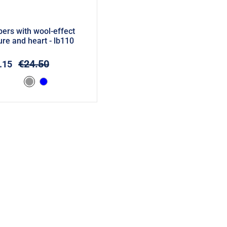
pers with wool-effect
ure and heart - lb110
Add to cart
€24.50
.15