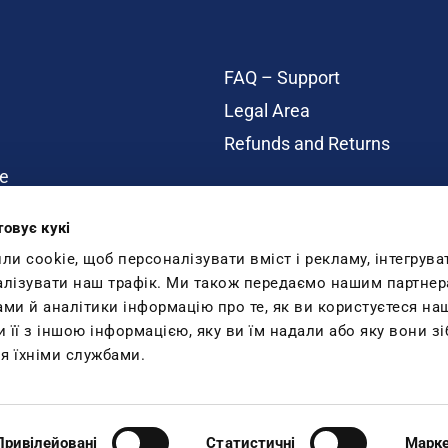
FAQ – Support
Legal Area
Refunds and Returns
e
товує кукі
ity
 cookie, щоб персоналізувати вміст і рекламу, інтегрува
алізувати наш трафік. Ми також передаємо нашим партнер
ами й аналітики інформацію про те, як ви користуєтеся н
її з іншою інформацією, яку ви їм надали або яку вони зі
я їхніми службами.
 - C.F. e P.Iva 01540490982
iscritta al Registro e-commerce al nr.: 376 del 08/01/2016 C.O.E. SM26618. Telef
Привілейовані
Статистичні
Марке