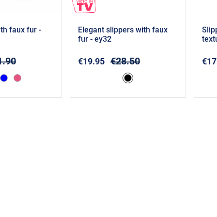
ith faux fur -
Elegant slippers with faux
Slip
fur - ey32
text
dd to cart
Add to cart
1.90
€28.50
€19.95
€17