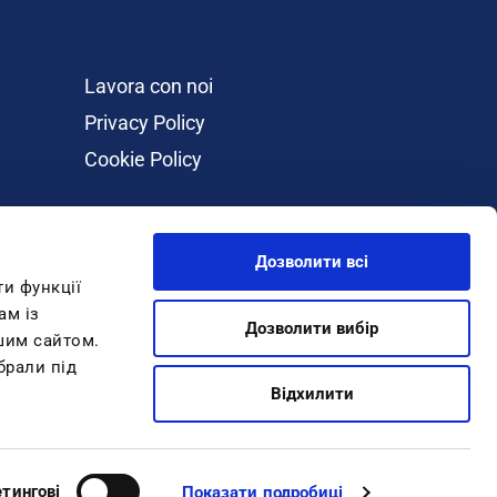
Lavora con noi
Privacy Policy
Cookie Policy
Дозволити всі
ти функції
ам із
Дозволити вибір
ашим сайтом.
брали під
Відхилити
ono 199.30.10.55
тингові
Показати подробиці