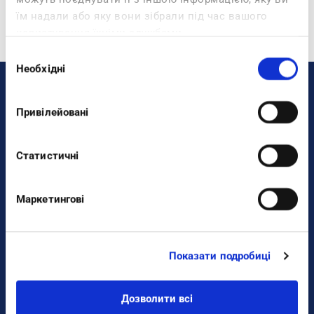
їм надали або яку вони зібрали під час вашого
користування їхніми службами.
Вибір
Необхідні
згоди
DONNA
Привілейовані
Colorati
Sneakers
Статистичні
Benessere
Ciabatte
Маркетингові
Dual Density
Infradito
Показати подробиці
Sandali
Zeppe
Дозволити всі
Mare