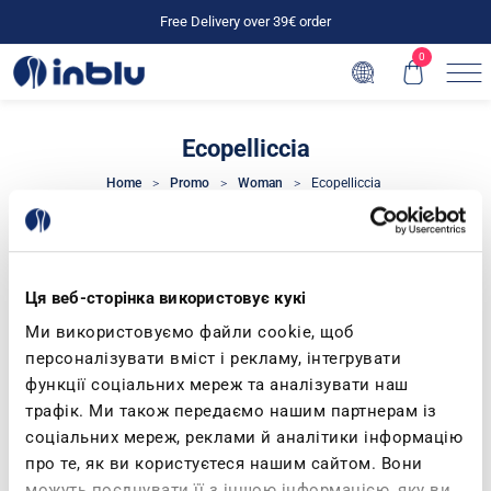
Free Delivery over 39€ order
0
Ecopelliccia
Home
Promo
Woman
Ecopelliccia
CATEGORIES
Ця веб-сторінка використовує кукі
Ми використовуємо файли cookie, щоб
персоналізувати вміст і рекламу, інтегрувати
функції соціальних мереж та аналізувати наш
трафік. Ми також передаємо нашим партнерам із
соціальних мереж, реклами й аналітики інформацію
про те, як ви користуєтеся нашим сайтом. Вони
можуть поєднувати її з іншою інформацією, яку ви