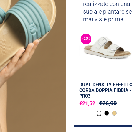
realizzate con una 
suola e plantare se
mai viste prima.
-20%
DUAL DENSITY EFFETT
CORDA DOPPIA FIBBIA -
PR03
€26,90
€21,52