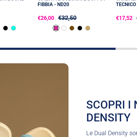
FIBBIA - ND20
TECNICO 
€32,50
€26,00
€17,52
SCOPRI I
DENSITY
Le Dual Density son