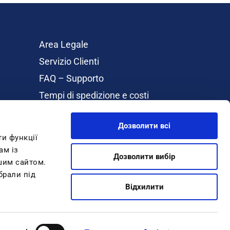
Area Legale
Servizio Clienti
FAQ – Supporto
Tempi di spedizione e costi
Rimborsi e Resi
Дозволити всі
Cookie Policy
ти функції
About Inblu
ам із
Дозволити вибір
ашим сайтом.
Guida Taglie
брали під
GIFTCARD
Відхилити
Iscriviti alla newsletter
ono 199.30.10.55