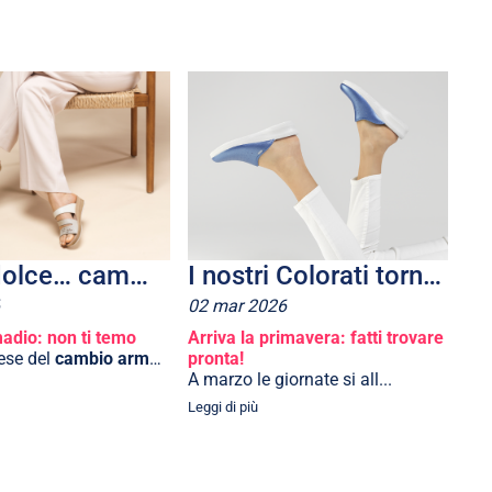
Aprile, dolce… camminare! Con la Linea Benessere di inblu
I nostri Colorati tornano in tv
02
mar
2026
adio: non ti temo
Arriva la primavera: fatti trovare
mese del
cambio armadio
e del...
pronta!
A marzo le giornate si all...
Leggi di più