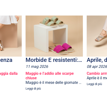
tenza
Morbide E resistenti: sono le Dual Density inblu
11
mag
2026
08
apr
2026
aggia dalla
Maggio e l’addio alle scarpe
Cambio arm
chiuse
Aprile è il 
Maggio è il mese delle giornate c...
Leggi di più
Leggi di più