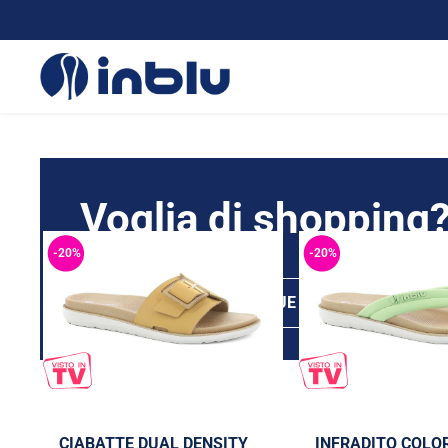
LE PIÙ AMATE
Voglia di shopping
-20%
-20%
SCEGLI LE TUE INBLU
CIABATTE DUAL DENSITY
INFRADITO COLO