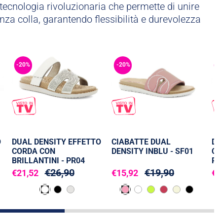
tecnologia rivoluzionaria che permette di unire
nza colla, garantendo flessibilità e durevolezza
-20%
-20%
-
O
DUAL DENSITY EFFETTO
CIABATTE DUAL
DU
CORDA CON
DENSITY INBLU - SF01
CO
BRILLANTINI - PR04
PR
€26,90
€19,90
€21,52
€15,92
€1