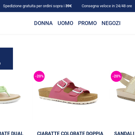
Spedizione gratuita per ordini sopra i
39€
Consegna veloce in 24/48 ore
DONNA
UOMO
PROMO
NEGOZI
?
-20%
-20%
RATE DUAL
CIABATTE COLORATE DOPPIA
SANDALI