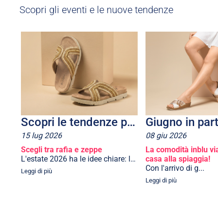
Scopri gli eventi e le nuove tendenze
Scopri le tendenze più cool dell’estate 2026
Giugno in par
15
lug
2026
08
giu
2026
Scegli tra rafia e zeppe
La comodità inblu vi
L'estate 2026 ha le idee chiare: le passerel...
casa alla spiaggia!
Con l'arrivo di g...
Leggi di più
Leggi di più