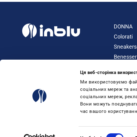
DONNA
Colorati
Sneakers
Benesser
Ciabatte
Ця веб-сторінка викорис
Dual Dens
Ми використовуємо файли
Infradito
соціальних мереж та ан
соціальних мереж, рекл
Sandali
Вони можуть поєднувати 
Zeppe
час вашого користуванн
Mare
Condor Trade srl - via Kennedy,46 - 25028 Verolanuova - BS - ITALY
Bluindaco srl - strada del Sabattino, 48 - 47896 Faetano (R.S.M.), 
Вибір