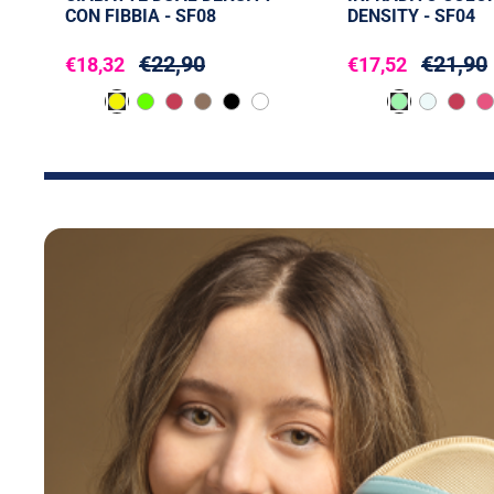
CON FIBBIA - SF08
DENSITY - SF04
€22,90
€21,90
€18,32
€17,52