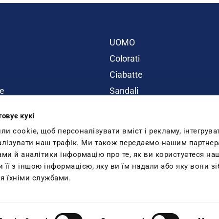
UOMO
Colorati
Ciabatte
e
Sandali
BAMBINI
товує кукі
ity
Promo
 cookie, щоб персоналізувати вміст і рекламу, інтегрува
Inblu Blog
алізувати наш трафік. Ми також передаємо нашим партнер
ами й аналітики інформацію про те, як ви користуєтеся н
Lavora con noi
її з іншою інформацією, яку ви їм надали або яку вони зі
я їхніми службами.
 - C.F. e P.Iva 01540490982
iscritta al Registro e-commerce al nr.: 376 del 08/01/2016 C.O.E. SM26618. Telef