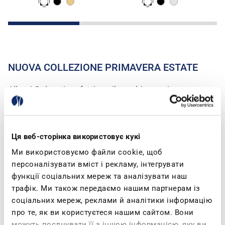
NUOVA COLLEZIONE PRIMAVERA ESTATE
Allegri Colorati perfetti per il cambio stagione,
comode sneakers per il tuo tempo libero e inblu
pensate per il tuo Benessere. Abbiamo tutto quello
che ti serve… Quando provi le inblu, non le togli più!
Ця веб-сторінка використовує кукі
Ми використовуємо файли cookie, щоб
персоналізувати вміст і рекламу, інтегрувати
функції соціальних мереж та аналізувати наш
трафік. Ми також передаємо нашим партнерам із
соціальних мереж, реклами й аналітики інформацію
про те, як ви користуєтеся нашим сайтом. Вони
можуть поєднувати її з іншою інформацією, яку ви