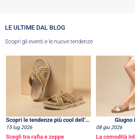
LE ULTIME DAL BLOG
Scopri gli eventi e le nuove tendenze
Scopri le tendenze più cool dell’estate 2026
Giugno in
15
lug
2026
08
giu
2026
Scegli tra rafia e zeppe
La comodità inblu