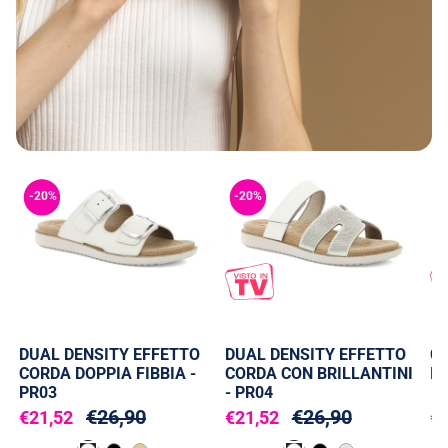
-20%
-20%
-
DUAL DENSITY EFFETTO
DUAL DENSITY EFFETTO
C
CORDA DOPPIA FIBBIA -
CORDA CON BRILLANTINI
IN
PR03
- PR04
€26,90
€26,90
€21,52
€21,52
€