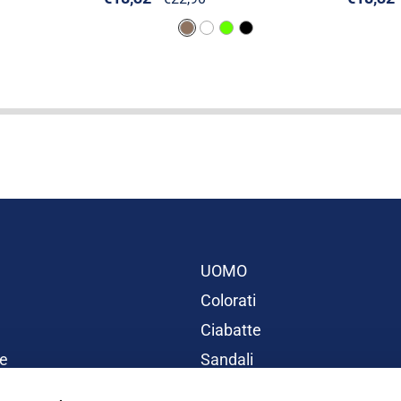
UOMO
Colorati
Ciabatte
e
Sandali
BAMBINI