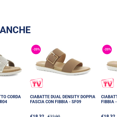
 ANCHE
-20%
-20%
TTO CORDA
CIABATTE DUAL DENSITY DOPPIA
CIABAT
PR04
FASCIA CON FIBBIA - SF09
FIBBIA 
€18,32
€18,32
€22,90