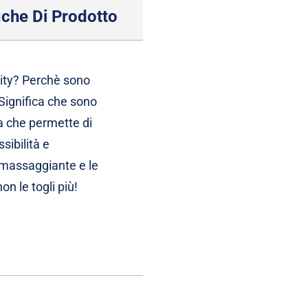
iche Di Prodotto
ity? Perchè sono
 Significa che sono
a che permette di
sibilità e
è massaggiante e le
on le togli più!