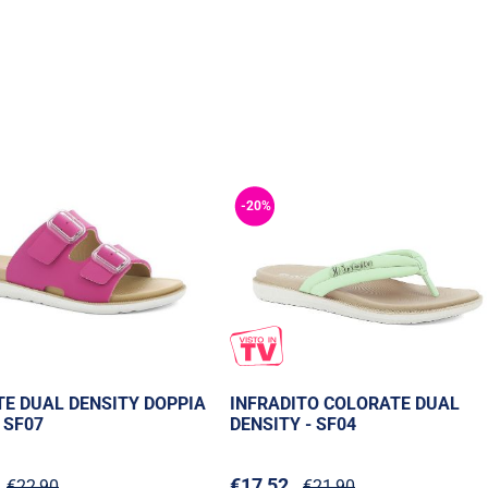
-20%
TE DUAL DENSITY DOPPIA
INFRADITO COLORATE DUAL
- SF07
DENSITY - SF04
€17,52
€22,90
€21,90