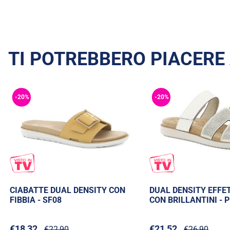
TI POTREBBERO PIACERE
-20%
-20%
CIABATTE DUAL DENSITY CON
DUAL DENSITY EFFE
FIBBIA - SF08
CON BRILLANTINI - 
€18,32
€21,52
€22,90
€26,90