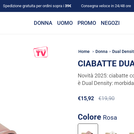
Spedizione gratuita per ordini sopra i
39€
Consegna veloce in 24/48 ore
DONNA
UOMO
PROMO
NEGOZI
Home
Donna
Dual Densi
CIABATTE DUA
Novità 2025: ciabatte co
è Dual Density: morbida 
€15,92
€19,90
Colore
rosa