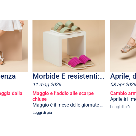
tenza
Morbide E resistenti: sono le Dual Density inblu
11
mag
2026
08
apr
2026
aggia dalla
Maggio e l’addio alle scarpe
Cambio arm
chiuse
Aprile è il 
Maggio è il mese delle giornate c...
Leggi di più
Leggi di più