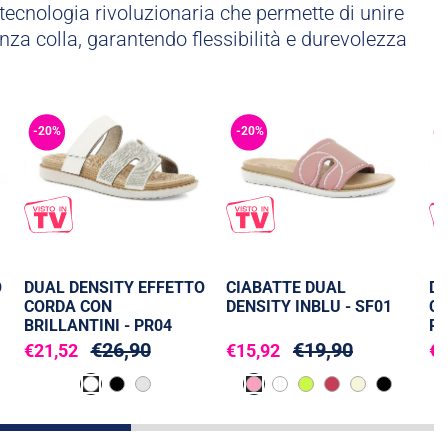
tecnologia rivoluzionaria che permette di unire
nza colla, garantendo flessibilità e durevolezza
-20%
-20%
-
O
DUAL DENSITY EFFETTO
CIABATTE DUAL
DU
CORDA CON
DENSITY INBLU - SF01
CO
BRILLANTINI - PR04
PR
€26,90
€19,90
€21,52
€15,92
€1