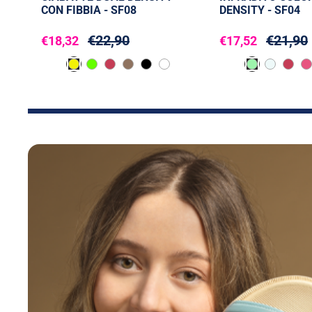
CON FIBBIA - SF08
DENSITY - SF04
€22,90
€21,90
€18,32
€17,52