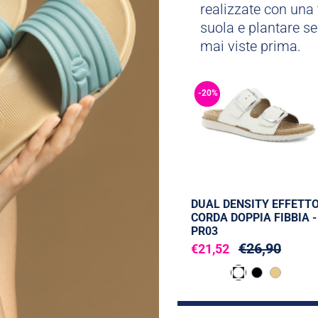
realizzate con una 
suola e plantare se
mai viste prima.
-20%
DUAL DENSITY EFFETT
CORDA DOPPIA FIBBIA -
PR03
€26,90
€21,52