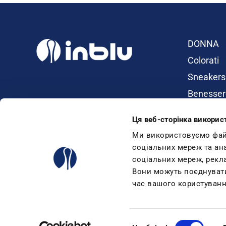
DONNA
Colorati
Sneakers
Benesser
Ciabatte
Ця веб-сторінка викорис
Dual Dens
Ми використовуємо файли
Infradito
соціальних мереж та ан
соціальних мереж, рекл
Sandali
Вони можуть поєднувати 
Zeppe
час вашого користуванн
Mare
Condor Trade srl - via Kennedy,46 - 25028 Verolanuova - BS - ITALY
Bluindaco srl - strada del Sabattino, 48 - 47896 Faetano (R.S.M.), 
Вибір