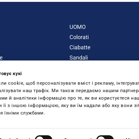
UOMO
Colorati
Ciabatte
e
Sandali
BAMBINI
товує кукі
ity
Promo
 cookie, щоб персоналізувати вміст і рекламу, інтегрува
Inblu Blog
алізувати наш трафік. Ми також передаємо нашим партнер
ами й аналітики інформацію про те, як ви користуєтеся н
Lavora con noi
її з іншою інформацією, яку ви їм надали або яку вони зі
я їхніми службами.
 - C.F. e P.Iva 01540490982
iscritta al Registro e-commerce al nr.: 376 del 08/01/2016 C.O.E. SM26618. Telef