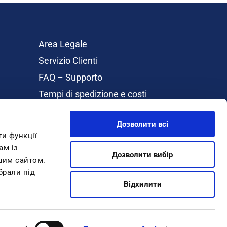
Area Legale
Servizio Clienti
FAQ – Supporto
Tempi di spedizione e costi
Rimborsi e Resi
Дозволити всі
Cookie Policy
ти функції
About Inblu
ам із
Дозволити вибір
ашим сайтом.
Guida Taglie
брали під
GIFTCARD
Відхилити
Iscriviti alla newsletter
ono 199.30.10.55