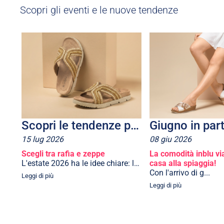
Scopri gli eventi e le nuove tendenze
Scopri le tendenze più cool dell’estate 2026
Giugno in par
15
lug
2026
08
giu
2026
Scegli tra rafia e zeppe
La comodità inblu vi
L'estate 2026 ha le idee chiare: le passerel...
casa alla spiaggia!
Con l'arrivo di g...
Leggi di più
Leggi di più