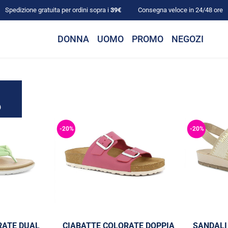
Spedizione gratuita per ordini sopra i
39€
Consegna veloce in 24/48 ore
DONNA
UOMO
PROMO
NEGOZI
?
-20%
-20%
RATE DUAL
CIABATTE COLORATE DOPPIA
SANDALI