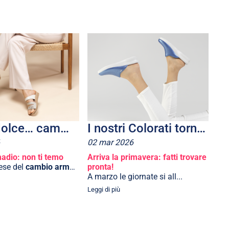
Aprile, dolce… camminare! Con la Linea Benessere di inblu
I nostri Colorati tornano in tv
02
mar
2026
adio: non ti temo
Arriva la primavera: fatti trovare
mese del
cambio armadio
e del...
pronta!
A marzo le giornate si all...
Leggi di più