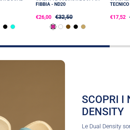
FIBBIA - ND20
TECNICO 
€32,50
€26,00
€17,52
SCOPRI I
DENSITY
Le Dual Density son