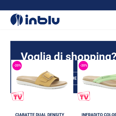
LE PIÙ AMATE
Voglia di shopping
-20%
-20%
SCEGLI LE TUE INBLU
CIABATTE DUAL DENSITY
INFRADITO COLO