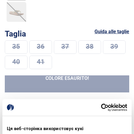
Guida alle taglie
Taglia
35
36
37
38
39
40
41
COLORE ESAURITO!
Spedizione e Resi
Ця веб-сторінка використовує кукі