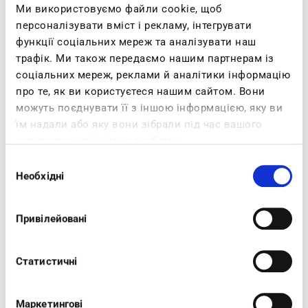
Specifiche Di Prodotto
Descrizione
Ми використовуємо файли cookie, щоб
персоналізувати вміст і рекламу, інтегрувати
функції соціальних мереж та аналізувати наш
Queste infradito rappresentano una novità
трафік. Ми також передаємо нашим партнерам із
2026 e si distinguono per la tomaia dal design
соціальних мереж, реклами й аналітики інформацію
arricchita da un dettaglio circolare nella parte
про те, як ви користуєтеся нашим сайтом. Вони
можуть поєднувати її з іншою інформацією, яку ви
laterale che dona carattere e un tocco glam.Il
їм надали або яку вони зібрали під час вашого
plantare in ecopelle imbottita offre una
користування їхніми службами.
sensazione morbida e confortevole. La suola,
Вибір
con finitura bicolore, è leggera e resistente.
Необхідні
згоди
Привілейовані
Статистичні
TI POTREBBERO PIACERE ANCHE
Маркетингові