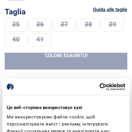
Guida alle taglie
Taglia
35
36
37
38
39
40
41
COLORE ESAURITO!
Spedizione e Resi
Ця веб-сторінка використовує кукі
Specifiche Di Prodotto
Descrizione
Ми використовуємо файли cookie, щоб
персоналізувати вміст і рекламу, інтегрувати
функції соціальних мереж та аналізувати наш