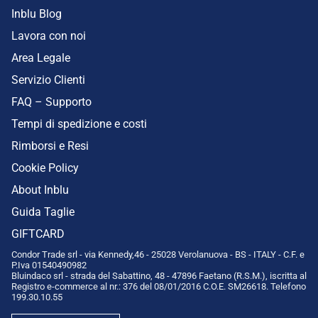
Inblu Blog
Lavora con noi
Area Legale
Servizio Clienti
FAQ – Supporto
Tempi di spedizione e costi
Rimborsi e Resi
Cookie Policy
About Inblu
Guida Taglie
GIFTCARD
Condor Trade srl - via Kennedy,46 - 25028 Verolanuova - BS - ITALY - C.F. e
P.Iva 01540490982
Bluindaco srl - strada del Sabattino, 48 - 47896 Faetano (R.S.M.), iscritta al
Registro e-commerce al nr.: 376 del 08/01/2016 C.O.E. SM26618. Telefono
199.30.10.55