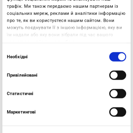
Cerchi comodità e sobria eleganza? Questi
трафік. Ми також передаємо нашим партнерам із
sandali fanno per te! Hnno un comodo
соціальних мереж, реклами й аналітики інформацію
cinturno regolabile e un plantare imbottito in
про те, як ви користуєтеся нашим сайтом. Вони
vera pelle.Sono tempestati di briallantini e
можуть поєднувати її з іншою інформацією, яку ви
perline per illuminare ogni tuo passo.
їм надали або яку вони зібрали під час вашого
користування їхніми службами.
Вибір
Необхідні
згоди
Привілейовані
TI POTREBBERO PIACERE ANCHE
Статистичні
-20%
Маркетингові