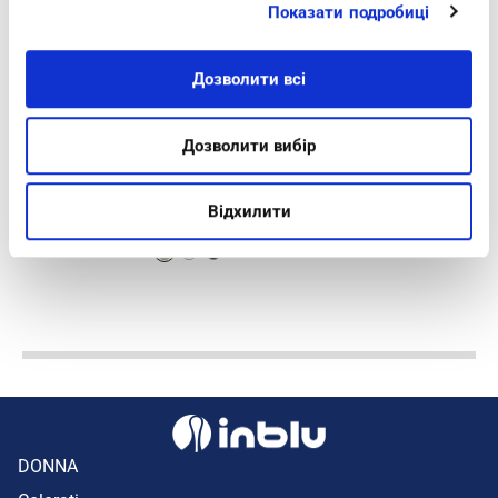
Показати подробиці
Дозволити всі
SANDALI SLIP ON TESSUTO
SANDALO DA DO
Дозволити вибір
TECNICO - AG16
BICOLORE - CN5
Відхилити
€17,52
€27,92
€21,90
€34,90
DONNA