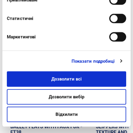
Привілейовані
Статистичні
Маркетингові
INTERESTING FOR YOU
Показати подробиці
-30%
-30%
Дозволити всі
Дозволити вибір
Відхилити
BALLET FLATS WITH FAUX FUR -
SLIPPERS WITH
ET38
TEXTURE AND HE