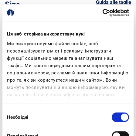
Guida alle taglie
Size
35
36
37
38
39
40
41
Ця веб-сторінка використовує кукі
Ми використовуємо файли cookie, щоб
персоналізувати вміст і рекламу, інтегрувати
SELECT SIZE
функції соціальних мереж та аналізувати наш
трафік. Ми також передаємо нашим партнерам із
соціальних мереж, реклами й аналітики інформацію
Spedizione e Resi
про те, як ви користуєтеся нашим сайтом. Вони
можуть поєднувати її з іншою інформацією, яку ви
їм надали або яку вони зібрали під час вашого
користування їхніми службами.
Products Specifications
Description
Вибір
Необхідні
згоди
0