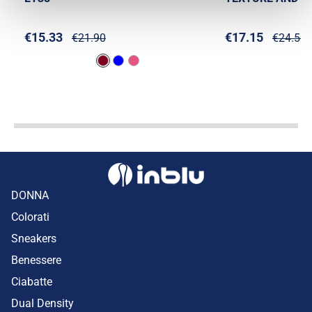
€15.33
€17.15
€21.90
€24.50
DONNA
Colorati
Sneakers
Benessere
Ciabatte
Dual Density