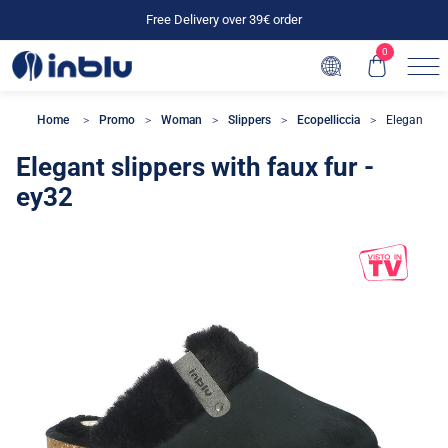
Free Delivery over 39€ order
0
Home
Promo
Woman
Slippers
Ecopelliccia
Elegant sli
Elegant slippers with faux fur -
ey32