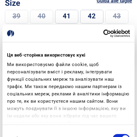
Guida alle taglie
Size
39
40
41
42
43
44
45
46
SELECT SIZE
Ця веб-сторінка використовує кукі
Ми використовуємо файли cookie, щоб
персоналізувати вміст і рекламу, інтегрувати
Spedizione e Resi
функції соціальних мереж та аналізувати наш
трафік. Ми також передаємо нашим партнерам із
соціальних мереж, реклами й аналітики інформацію
про те, як ви користуєтеся нашим сайтом. Вони
Products Specifications
Description
можуть поєднувати її з іншою інформацією, яку ви
їм надали або яку вони зібрали під час вашого
користування їхніми службами.
The footbed is padded faux leather, and the
Вибір
sole is soft, lightweight and flexible to allow