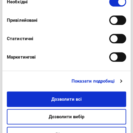
Необхідні
згоди
comfortable walking. crisscross straps
accommodate the foot making the fit firm.
Привілейовані
practical and stylish, they are ideal with a cool
linen bermuda shorts.
Статистичні
Маркетингові
Показати подробиці
INTERESTING FOR YOU
Дозволити всі
-20%
-20%
Дозволити вибір