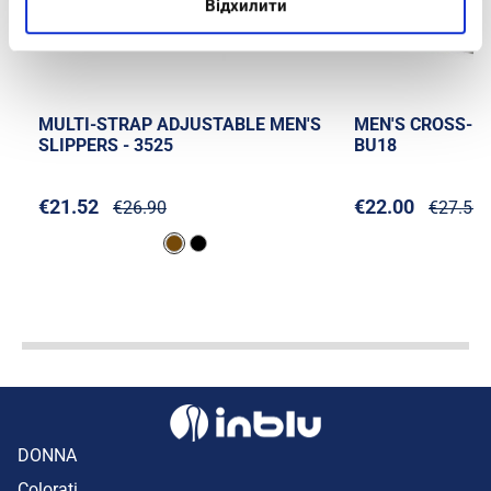
Відхилити
MULTI-STRAP ADJUSTABLE MEN'S
MEN'S CROSS-BA
SLIPPERS - 3525
BU18
€21.52
€22.00
€26.90
€27.50
DONNA
Colorati